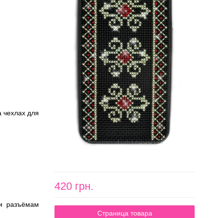
;
а чехлах для
420 грн.
 и разъёмам
Страница товара