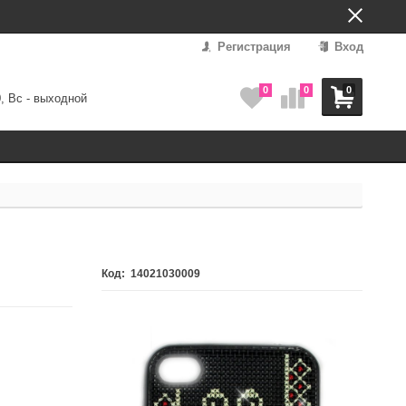
Регистрация
Вход
0
0
0
0, Вс - выходной
14021030009