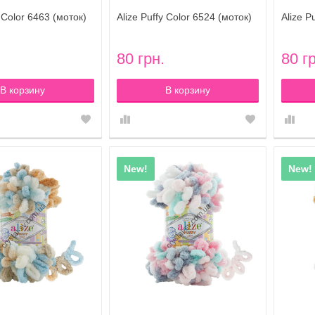
y Color 6463 (моток)
Alize Puffy Color 6524 (моток)
Alize P
80 грн.
80 г
В корзину
В корзину
New!
New!