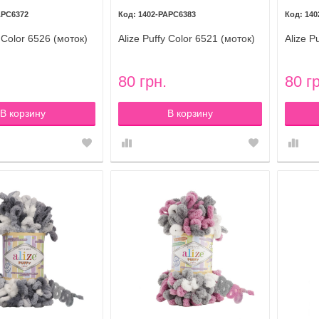
APC6372
1402-PAPC6383
140
y Color 6526 (моток)
Alize Puffy Color 6521 (моток)
Alize P
80 грн.
80 г
В корзину
В корзину