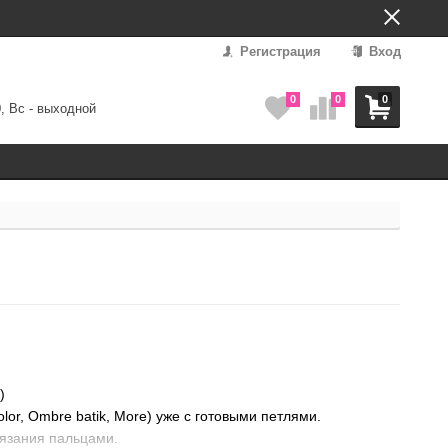
Регистрация
Вход
0
0
0
0, Вс - выходной
)
lor, Ombre batik, More) уже с готовыми петлями.
язания пальцами.