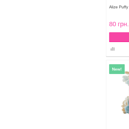
Alize Puff
80 грн.
New!