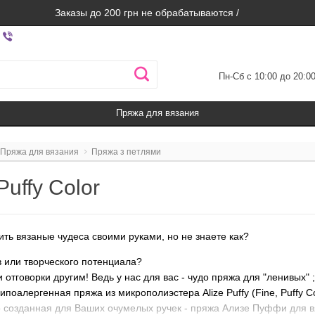
Заказы до 200 грн не обрабатываются /
Пн-Сб с 10:00 до 20:0
Пряжа для вязания
Пряжа для вязания
Пряжа з петлями
Puffy Color
ить вязаные чудеса своими руками, но не знаете как?
 или творческого потенциала?
и отговорки другим! Ведь у нас для вас - чудо пряжа для "ленивых" ;
поалергенная пряжа из микрополиэстера Alize Puffy (Fine, Puffy Co
 созданная для Ваших очумелых ручек - пряжа Ализе Пуффи для в