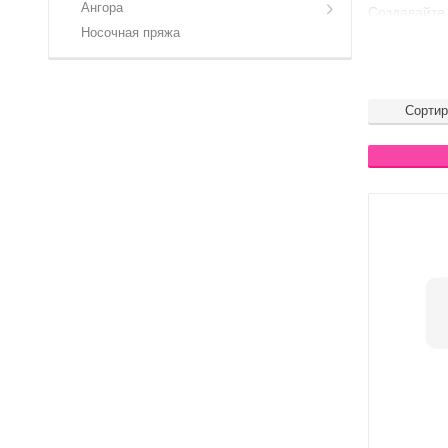
Ангора
Создавайте 
Носочная пряжа
Прекрасное 
Кто заинтере
Доступные 
Сортир