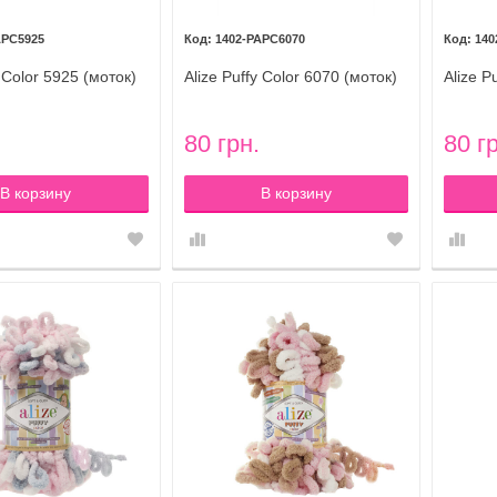
APC5925
1402-PAPC6070
140
y Color 5925 (моток)
Alize Puffy Color 6070 (моток)
Alize P
80 грн.
80 г
В корзину
В корзину