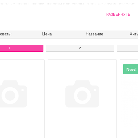
теплые пледы, шапки, шарфы или снуды, а так же другие изделия.
занятие для вечернего досуга релакса с возможностью связать ш
РАЗВЕРНУТЬ
сован - вам к нам! магазин Crystal Shop (crystal-sv.com.ua)
цены. Большой ассортимент.
овать:
Цена
Название
Хит
1
2
New!