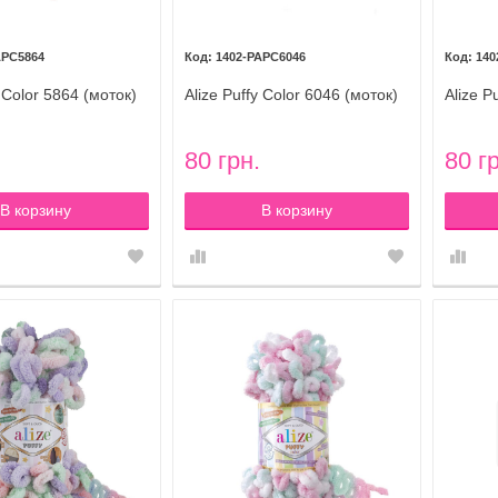
APC5864
1402-PAPC6046
140
y Color 5864 (моток)
Alize Puffy Color 6046 (моток)
Alize P
80 грн.
80 г
В корзину
В корзину