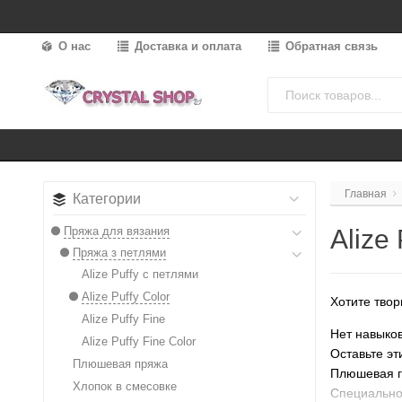
О нас
Доставка и оплата
Обратная связь
Главная
Категории
Пряжа для вязания
Alize 
Пряжа з петлями
Alize Puffy с петлями
Alize Puffy Color
Хотите твор
Alize Puffy Fine
Нет навыков
Alize Puffy Fine Color
Оставьте эт
Плюшевая пряжа
Плюшевая ги
Хлопок в смесовке
Специально