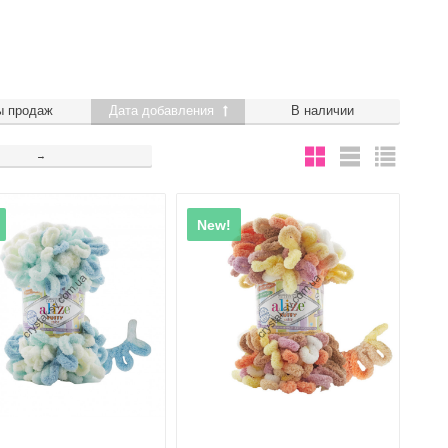
едевр своими дамскими пальчиками.
ы продаж
Дата добавления
В наличии
→
New!