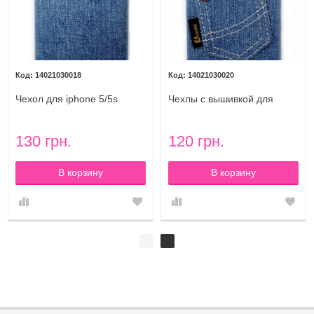
14021030018
14021030020
Чехол для iphone 5/5s
Чехлы с вышивкой для
Denim JEANS STYLE
iphone 5/5s Denim JEANS
вышивка на джинсах
STYLE джинсовый чехол с
джинсовый чехол PEONY
нашивным карманом №1
130 грн.
120 грн.
В корзину
В корзину