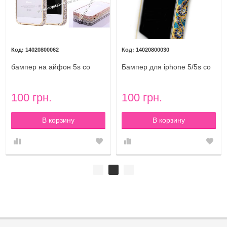
14020800062
14020800030
бампер на айфон 5s со
Бампер для iphone 5/5s со
стразами Diamond Lux Gold
стразами Diamond LUXURY
Ceramica national style
UKRAINE
100 грн.
100 грн.
В корзину
В корзину