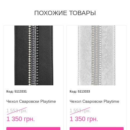
ПОХОЖИЕ ТОВАРЫ
5113331
5113333
Чехол Сваровски Playtime
Чехол Сваровски Playtime
Deluxe Black Smartphone
Deluxe Smartphone Flap
1 553 грн.
1 553 грн.
Flap Case iPhone 5-5s
Case iPhone 5/5s
1 350 грн.
1 350 грн.