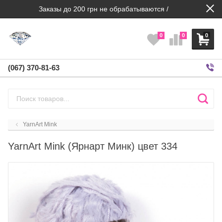
Заказы до 200 грн не обрабатываются /
0
0
0
(067) 370-81-63
YarnArt Mink
YarnArt Mink (Ярнарт Минк) цвет 334