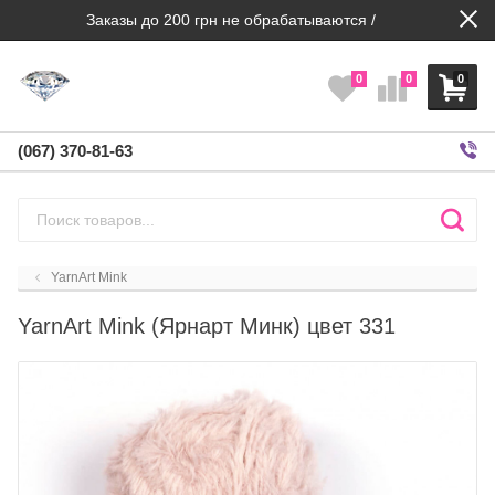
Заказы до 200 грн не обрабатываются /
0
0
0
(067) 370-81-63
YarnArt Mink
YarnArt Mink (Ярнарт Минк) цвет 331