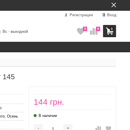
Регистрация
Вход
0
0
0
0, Вс - выходной
т 145
144 грн.
р
В наличии
ето, Осень
-
+