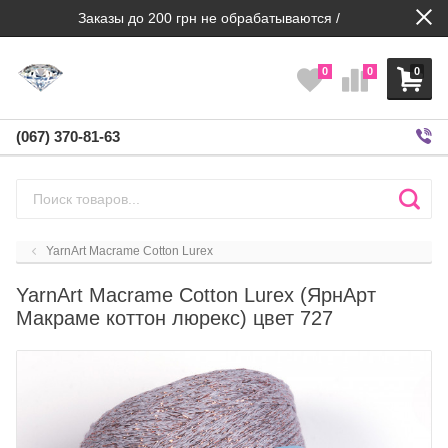
Заказы до 200 грн не обрабатываются /
0
0
0
(067) 370-81-63
YarnArt Macrame Cotton Lurex
YarnArt Macrame Cotton Lurex (ЯрнАрт
Макраме коттон люрекс) цвет 727