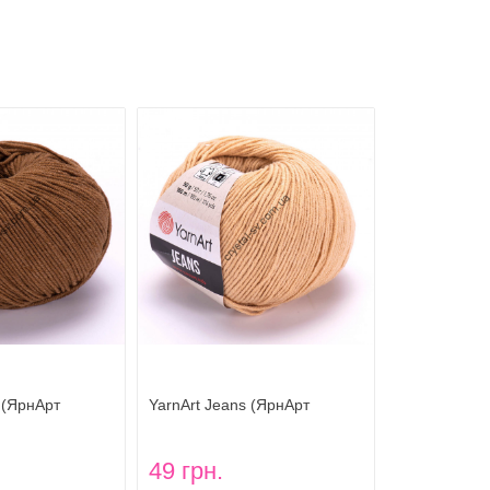
 (ЯрнАрт
YarnArt Jeans (ЯрнАрт
0
Джинс) цвет 07
49 грн.