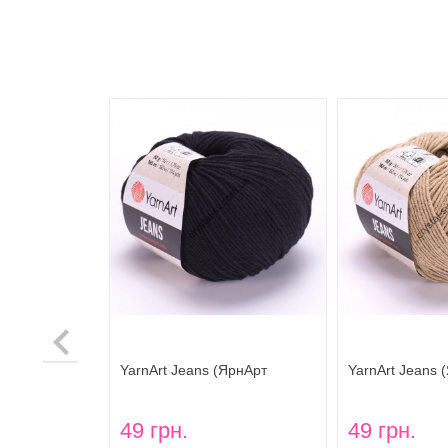
ЯрнАрт
YarnArt Jeans (ЯрнАрт
YarnArt Jeans 
Джинс) цвет 53
Джинс) цвет 48
49 грн.
49 грн.