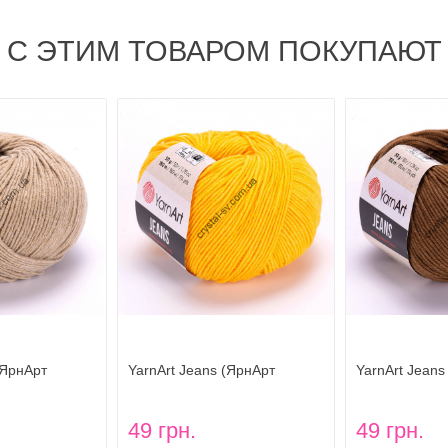
С ЭТИМ ТОВАРОМ ПОКУПАЮТ
(ЯрнАрт
YarnArt Jeans (ЯрнАрт
YarnArt Jeans
Джинс) цвет 35
Джинс) цвет 4
49 грн.
49 грн.