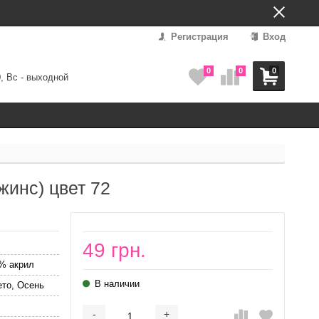
Регистрация
Вход
0
0
0
0, Вс - выходной
жинс) цвет 72
49 грн.
% акрил
В наличии
ето, Осень
-
+