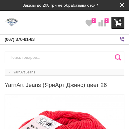
Заказы до 200 грн не обрабатываются /
0
0
0
(067) 370-81-63
YarnArt Jeans
YarnArt Jeans (ЯрнАрт Джинс) цвет 26