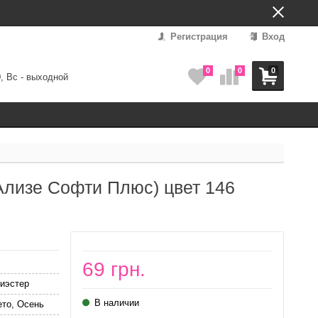
Регистрация
Вход
0
0
0
0, Вс - выходной
(Ализе Софти Плюс) цвет 146
69 грн.
иэстер
В наличии
ето, Осень