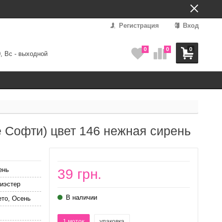
Регистрация
Вход
0
0
0
0, Вс - выходной
е Софти) цвет 146 нежная сирень
ень
39 грн.
иэстер
В наличии
ето, Осень
1 моток
упаковка