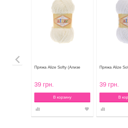
(Ализе
Пряжа Alize Softy (Ализе
Пряжа Alize So
ет 639
Софти) цвет 62 светло-
Софти) цвет 5
ант
молочный
39 грн.
39 грн.
оступлении
В корзину
В ко