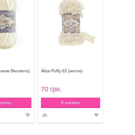
 (Ализе Веллюто)
Alize Puffy 62 (моток)
чный
70 грн.
орзину
В корзину