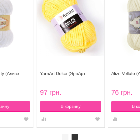
fty (Ализе
YarnArt Dolce (ЯрнАрт
Alize Velluto
5 белый
Дольче) цвет 761
цвет 62 моло
97 грн.
76 грн.
рзину
В корзину
В к