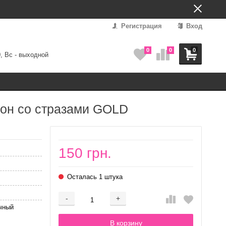
Регистрация
Вход
0
0
0
0, Вс - выходной
кон со стразами GOLD
150 грн.
Осталась 1 штука
-
+
Добавляется...
Добавлен
чный
В корзину