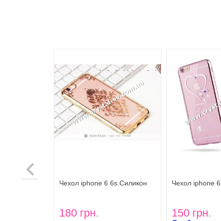
 6s GOLDEN
Чехол iphone 6 6s Силикон
Чехол iphone 6
urious GOLD
Secret Garden Flower GOLD
со стразами R
180 грн.
150 грн.