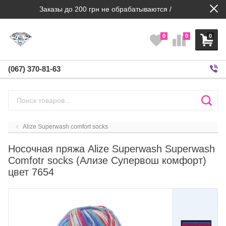
Заказы до 200 грн не обрабатываются /
0
0
0
(067) 370-81-63
Alize Superwash comfort socks
Носочная пряжа Alize Superwash Superwash
Comfotr socks (Ализе Супервош комфорт)
цвет 7654