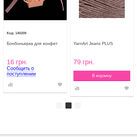
140209
Бонбоньерка для конфет
YarnArt Jeans PLUS
Бабочка ажур (розовая)
(ЯрнАрт Джинс Плюс) цвет
71 кофе с молоком
16 грн.
79 грн.
Сообщить о
поступлении
В корзину