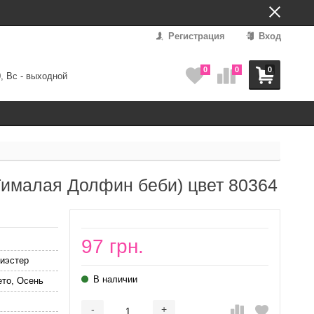
Регистрация
Вход
0
0
0
0, Вс - выходной
(Гималая Долфин беби) цвет 80364
97 грн.
иэстер
В наличии
ето, Осень
-
+