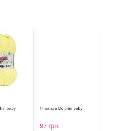
hin baby
Himalaya Dolphin baby
фин беби) цвет
(Гималая Долфин беби) цвет
80305
97 грн.