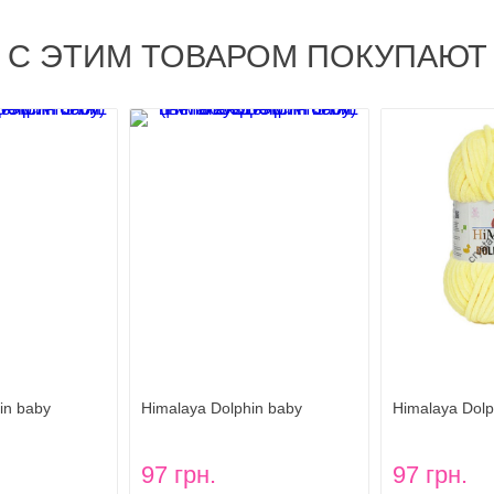
С ЭТИМ ТОВАРОМ ПОКУПАЮТ
in baby
Himalaya Dolphin baby
Himalaya Dolp
ин беби) цвет
(Гималая Долфин беби) цвет
(Гималая Дол
80303
80302
97 грн.
97 грн.