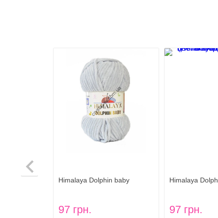
n baby
Himalaya Dolphin baby
Himalaya Dolph
н беби) цвет
(Гималая Долфин беби) цвет
(Гималая Долф
80325
80306
97 грн.
97 грн.