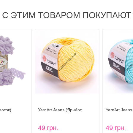
С ЭТИМ ТОВАРОМ ПОКУПАЮТ
(моток)
YarnArt Jeans (ЯрнАрт
YarnArt Jeans
Джинс) цвет 88
Джинс) цвет 7
49 грн.
49 грн.