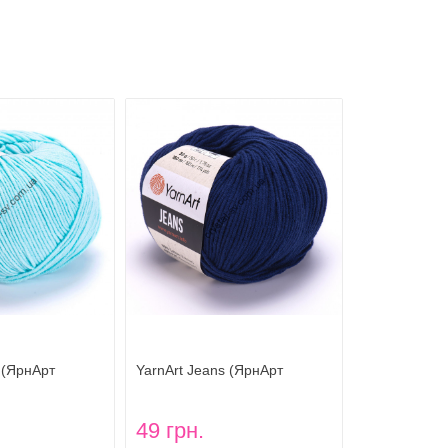
 (ЯрнАрт
YarnArt Jeans (ЯрнАрт
6
Джинс) цвет 54
49 грн.