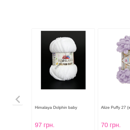
ЯрнАрт
Himalaya Dolphin baby
Alize Puffy 27 
(Гималая Долфин беби) цвет
80301
97 грн.
70 грн.