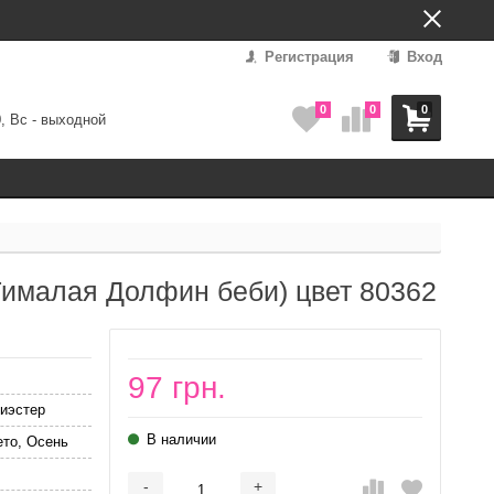
Регистрация
Вход
0
0
0
0, Вс - выходной
(Гималая Долфин беби) цвет 80362
97 грн.
иэстер
В наличии
ето, Осень
-
+