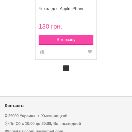
Чехол для Apple iPhone
5/5s с кристаллами стразы
Fashion картина из страз
Rhinestone Bling Diamond
130 грн.
LEOPARD
В корзину
Контакты
29000 Украина, г. Хмельницкий
Пн-Сб с 10:00 до 20:00, Вс - выходной
crystalsv.com.ua@gmail.com