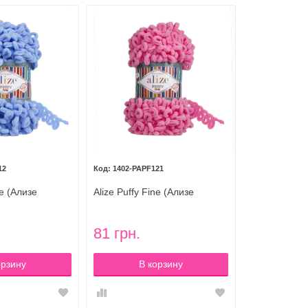
12
1402-PAPF121
ne (Ализе
Alize Puffy Fine (Ализе
цвет 112
Пуффи Файн) цвет 121
ензия
леденец
81 грн.
орзину
В корзину