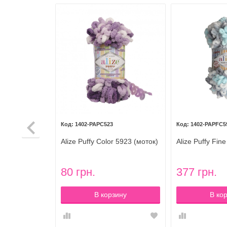
1402-PAPC523
1402-PAPFC5
оток)
Alize Puffy Color 5923 (моток)
Alize Puffy Fin
Пуффи Файн К
5939
80 грн.
377 грн.
зину
В корзину
В ко