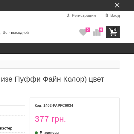
Регистрация
Вход
0
0
0
0, Вс - выходной
(Ализе Пуффи Файн Колор) цвет
1402-PAPFC6034
377 грн.
иэстер
В наличии