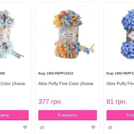
939
1402-PAPFC6314
1402-PAPF1
e Color (Ализе
Alize Puffy Fine Color (Ализе
Alize Puffy Fi
олор) цвет
Пуффи Файн Колор) цвет
Пуффи Файн) 
6314
голубая горт
377 грн.
81 грн.
рзину
В корзину
В к