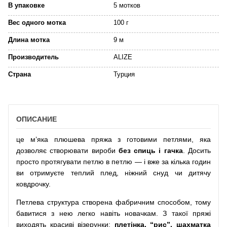
В упаковке
5 мотков
Вес одного мотка
100 г
Длина мотка
9 м
Производитель
ALIZE
Страна
Турция
ОПИСАНИЕ
це м’яка плюшева пряжа з готовими петлями, яка
дозволяє створювати вироби
без спиць і гачка
. Досить
просто протягувати петлю в петлю — і вже за кілька годин
ви отримуєте теплий плед, ніжний снуд чи дитячу
ковдрочку.
Петлева структура створена фабричним способом, тому
бавитися з нею легко навіть новачкам. З такої пряжі
виходять красиві візерунки:
плетінка, “рис”, шахматка