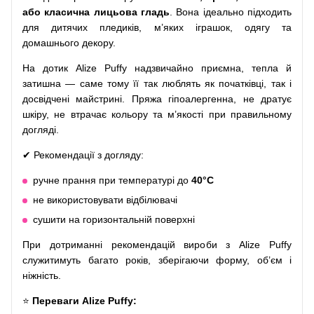
або класична лицьова гладь
. Вона ідеально підходить
для дитячих пледиків, м’яких іграшок, одягу та
домашнього декору.
На дотик Alize Puffy надзвичайно приємна, тепла й
затишна — саме тому її так люблять як початківці, так і
досвідчені майстрині. Пряжа гіпоалергенна, не дратує
шкіру, не втрачає кольору та м’якості при правильному
догляді.
✔ Рекомендації з догляду:
ручне прання при температурі до
40°C
не використовувати відбілювачі
сушити на горизонтальній поверхні
При дотриманні рекомендацій вироби з Alize Puffy
служитимуть багато років, зберігаючи форму, об’єм і
ніжність.
⭐
Переваги Alize Puffy: