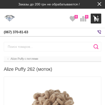
Заказы до 200 грн не обрабатываются /
0
0
0
(067) 370-81-63
Alize Puffy с петлями
Alize Puffy 262 (моток)